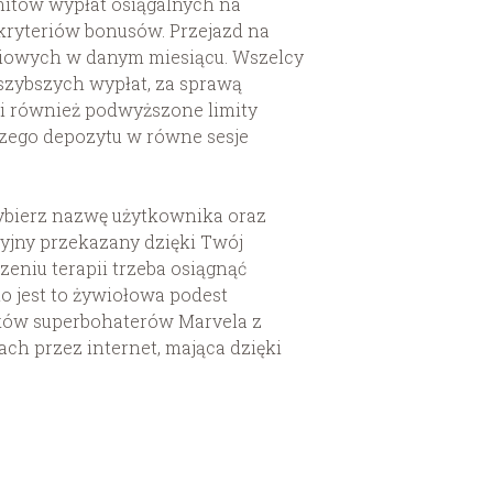
mitów wypłat osiągalnych na
kryteriów bonusów. Przejazd na
ciowych w danym miesiącu. Wszelcy
szybszych wypłat, za sprawą
 i również podwyższone limity
szego depozytu w równe sesje
wybierz nazwę użytkownika oraz
cyjny przekazany dzięki Twój
czeniu terapii trzeba osiągnąć
o jest to żywiołowa podest
ików superbohaterów Marvela z
ch przez internet, mająca dzięki