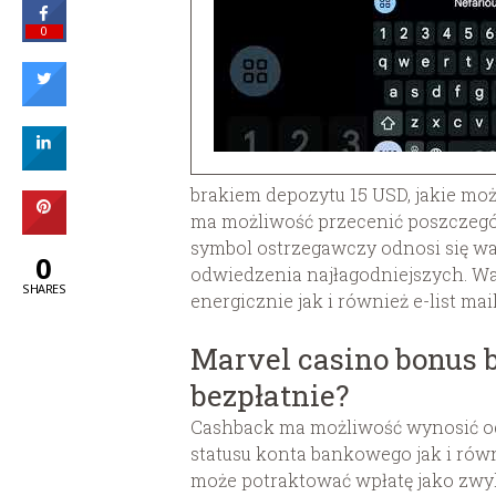
0
brakiem depozytu 15 USD, jakie moż
ma możliwość przecenić poszczegól
symbol ostrzegawczy odnosi się w
0
odwiedzenia najłagodniejszych. Wa
SHARES
energicznie jak i również e-list mai
Marvel casino bonus 
bezpłatnie?
Cashback ma możliwość wynosić od
statusu konta bankowego jak i rów
może potraktować wpłatę jako zwyk