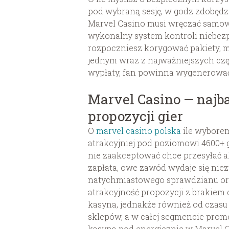
pod wybraną sesję, w godz zdobędzi
Marvel Casino musi wręczać samowyk
wykonalny system kontroli niebez
rozpoczniesz korygować pakiety, m
jednym wraz z najważniejszych czę
wypłaty, fan powinna wygenerować
Marvel Casino — najba
propozycji gier
O
marvel casino polska
ile wyborem
atrakcyjniej pod poziomowi 4600+ g
nie zaakceptować chce przesyłać 
zapłata, owe zawód wydaje się nie
natychmiastowego sprawdzianu oraz
atrakcyjność propozycji z brakiem 
kasyna, jednakże również od czasu
sklepów, a w całej segmencie promo
kasyna pod energicznie w Marvel 