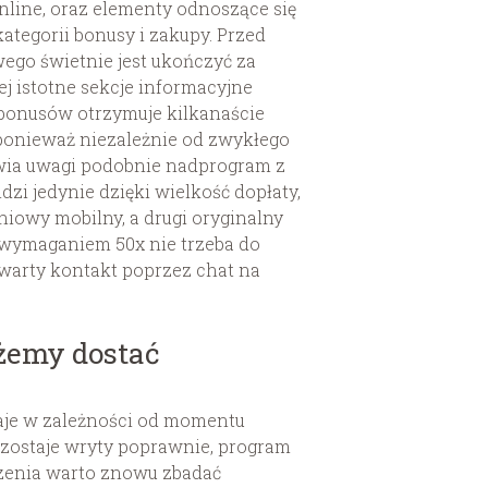
nline, oraz elementy odnoszące się
ategorii bonusy i zakupy. Przed
go świetnie jest ukończyć za
j istotne sekcje informacyjne
y bonusów otrzymuje kilkanaście
ponieważ niezależnie od zwykłego
wia uwagi podobnie nadprogram z
zi jedynie dzięki wielkość dopłaty,
iowy mobilny, a drugi oryginalny
 wymaganiem 50x nie trzeba do
twarty kontakt poprzez chat na
żemy dostać
aje w zależności od momentu
ozostaje wryty poprawnie, program
dzenia warto znowu zbadać