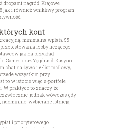
ież dropami nagród. Krajowe
8 jak i również wnikliwy program
ktywność.
ektórych kont
ekreacyjną, minimalna wpłata $5
 przetestowania lobby liczącego
stawców jak na przykład
o Games oraz Yggdrasil. Kasyno
 chat na żywo i e-list mailowy,
 przede wszystkim przy
t to w istocie więc e-portfele
. W praktyce to znaczy, że
bezzwłocznie, jednak wówczas gdy
 nagminniej wybierane istnieją
płat i priorytetowego