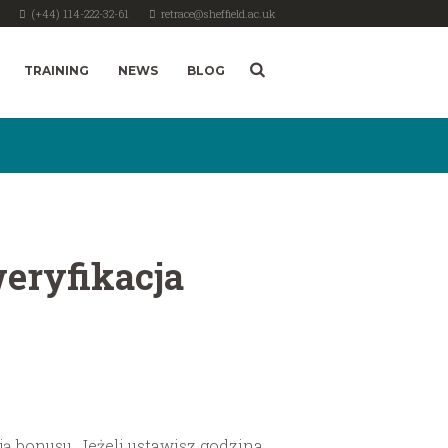
(+44) 114-222-32-61
retrace@sheffield.ac.uk
TRAINING
NEWS
BLOG
weryfikacja
ją bonusu. Jeżeli ustawisz godzina