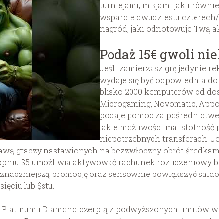
turniejami, misjami jak i równ
wsparcie dwudziestu czterech/
nagród, jaki odnotowuje Twą a
Podaż 15€ gwoli ni
Jeśli zamierzasz grę jedynie r
wydaje się być odpowiednia do
blisko 2000 komputerów od do
Microgaming, Novomatic, Appol
podaje pomoc za pośrednictwem
jakie możliwości ma istotność
niepotrzebnych transferach. Jes
prawą graczy nastawionych na bezzwłoczny obrót środkami
topniu $5 umożliwia aktywować rachunek rozliczeniowy 
ć znaczniejszą promocję oraz sensownie powiększyć saldo,
ięciu lub $stu.
 Platinum i Diamond czerpią z podwyższonych limitów wy