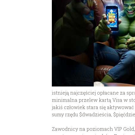
istnieją najczęściej opłacane za s
minimalna przelew kartą Visa w s
jakiś człowiek stara się aktywowa
sumy rzędu $dwadzieścia, $pięćdzies
Zawodnicy na poziomach VIP Gold,