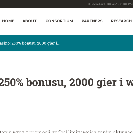
Mon-Fri: 8.00 AM - 6.00 PM
HOME
ABOUT
CONSORTIUM
PARTNERS
RESEARCH
sino: 250% bonusu, 2000 gier i...
250% bonusu, 2000 gier i 
taniu wraz z promocji, zadbaj limity wciąż zanim aktywac