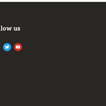
llow us
ook
twitter
youtube