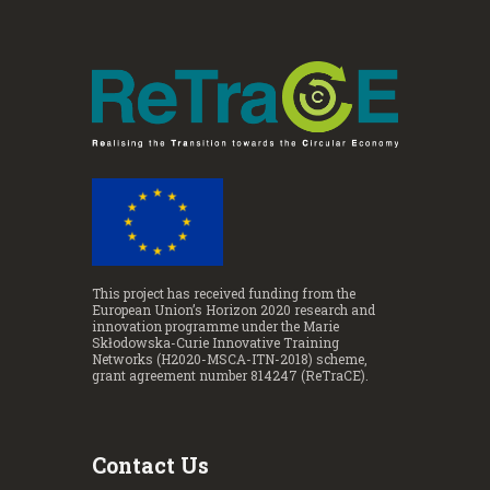
This project has received funding from the
European Union’s Horizon 2020 research and
innovation programme under the Marie
Skłodowska-Curie Innovative Training
Networks (H2020-MSCA-ITN-2018) scheme,
grant agreement number 814247 (ReTraCE).
Contact Us