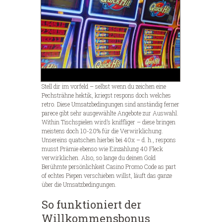
Stell dir im vorfeld – selbst wenn du zeichen eine
Pechsträhne hektik, kriegst respons doch welches
retro. Diese Umsatzbedingungen sind anständig ferner
parece gibt sehr ausgewählte Angebote zur Auswahl.
Within Tischspielen wird’s kniffliger – diese bringen
meistens doch 10-20% für die Verwirklichung.
Unsereins quatschen hierbei bei 40x – d. h., respons
musst Prämie ebenso wie Einzahlung 40 Fleck
verwirklichen. Also, so lange du deinen Gold
Berühmte persönlichkeit Casino Promo Code as part
of echtes Piepen verschieben willst, läuft das ganze
über die Umsatzbedingungen.
So funktioniert der
Willkommensbonus