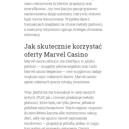
czasu rzeczywistej kryteriów propozycji oraz
zweryfikować, czy owe kasyno pasuje graczowi
nastawionemu dzięki automaty, rozrywki stołowe
bądź mocne bonusowanie. Wygodne dane o
transakcjach znajdziesz na stronie metody płatności,
a maksymy intymności opisuje strategia chronienia
informacji.
Jak skutecznie korzystać
oferty Marvel Casino
Marvel casino odrzucić ma interfejsu w języku
polskim — osiągalny jedynie angielski oraz ruski.
Marvel casino bezpieczne — owe wątpliwość zadaje
większa część rodzimych fanów. Marvel casino
opinie rodzimych graczy istnieją zwaśnione.
Więc platforma ma transakcje w całej naszych
złotych (PLN) jak i również przekazuje metody
płatności, które będą nie tylko pewne, jednakże
podobnie natychmiastowe. Warto napisać czujności
do newslettera kasyna albo monitorować sekcję
ofert, żeby nie opuścić nawet najmniejszej
możliwości — propozycje potrafią znikać w ciągu
trzy godzin od momentu ogłoszenia. Oprócz