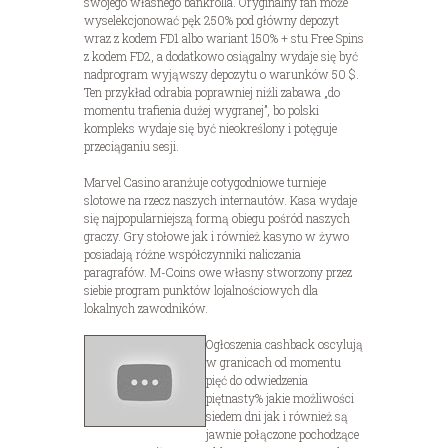
swojego własnego bankrolla. Oryginalny fan może
wyselekcjonować pęk 250% pod główny depozyt
wraz z kodem FD1 albo wariant 150% + stu Free Spins
z kodem FD2, a dodatkowo osiągalny wydaje się być
nadprogram wyjąwszy depozytu o warunków 50 $.
Ten przykład odrabia poprawniej niźli zabawa „do
momentu trafienia dużej wygranej”, bo polski
kompleks wydaje się być nieokreślony i potęguje
przeciąganiu sesji.
Marvel Casino aranżuje cotygodniowe turnieje
slotowe na rzecz naszych internautów. Kasa wydaje
się najpopularniejszą formą obiegu pośród naszych
graczy. Gry stołowe jak i również kasyno w żywo
posiadają różne współczynniki naliczania
paragrafów. M-Coins owe własny stworzony przez
siebie program punktów lojalnościowych dla
lokalnych zawodników.
Ogłoszenia cashback oscylują
w granicach od momentu
pięć do odwiedzenia
piętnasty% jakie możliwości
siedem dni jak i również są
jawnie połączone pochodzące