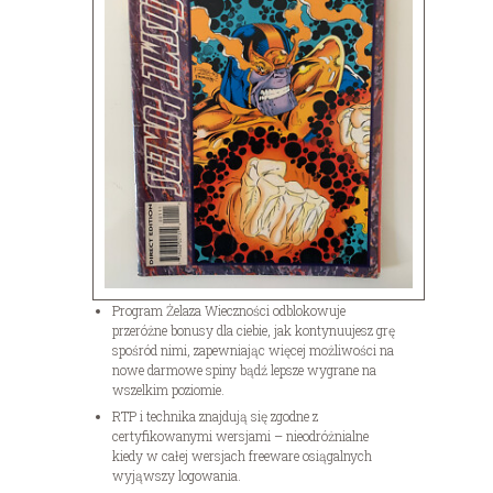
Program Żelaza Wieczności odblokowuje
przeróżne bonusy dla ciebie, jak kontynuujesz grę
spośród nimi, zapewniając więcej możliwości na
nowe darmowe spiny bądź lepsze wygrane na
wszelkim poziomie.
RTP i technika znajdują się zgodne z
certyfikowanymi wersjami – nieodróżnialne
kiedy w całej wersjach freeware osiągalnych
wyjąwszy logowania.