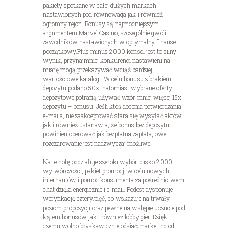
pakiety spotkane w całej dużych markach
nastawionych pod równowaga jak i również
ogromny rejon. Bonusy są najmocniejszym
argumentem Marvel Casino, szczególnie gwoli
zawodników nastawionych w optymalny finanse
początkowy.Plus minus 2000 konsol jest to silny
wynik, przynajmniej konkurenci nastawieni na
miarę mogą przekazywać wciąż bardziej
wartościowe katalogi. W celu bonusu z brakiem
depozytu podano 50x, natomiast wybrane oferty
depozytowe potrafią używać wzór mniej więcej 15x
depozytu + bonusu. Jeśli ktoś docenia potwierdzania
e-maila, nie zaakceptować stara się wysyłać aktów
jak i również ustanawia, że bonus bez depozytu
powinien operować jak bezpłatna zapłata, owe
rozczarowanie jest nadzwyczaj możliwe.
Na te notę oddziałuje szeroki wybór blisko 2000
wytwórczości, pakiet promocji w celu nowych
internautów i pomoc konsumenta za pośrednictwem
chat dzięki energicznie i e-mail. Podest dysponuje
weryfikację cztery.pięć, co wskazuje na trwały
poziom propozycji oraz pewne na wstępie uczucie pod
kątem bonusów jak i również lobby gier. Dzięki
czemu wolno błyskawicznie odsiać marketing od