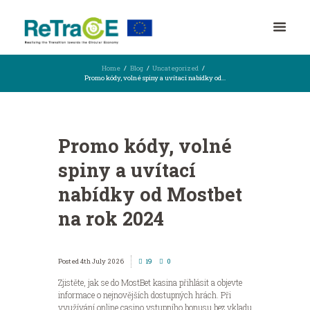
Home
Blog
Uncategorized
Promo kódy, volné spiny a uvítací nabídky od...
Promo kódy, volné
spiny a uvítací
nabídky od Mostbet
na rok 2024
4th July 2026
19
0
Zjistěte, jak se do MostBet kasina přihlásit a objevte
informace o nejnovějších dostupných hrách. Při
využívání online casino vstupního bonusu bez vkladu