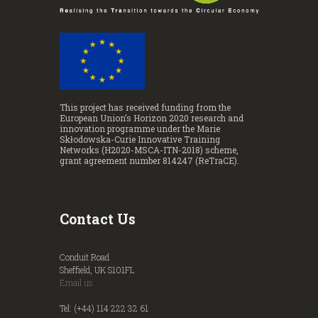
This project has received funding from the
European Union’s Horizon 2020 research and
innovation programme under the Marie
Skłodowska-Curie Innovative Training
Networks (H2020-MSCA-ITN-2018) scheme,
grant agreement number 814247 (ReTraCE).
Contact Us
Conduit Road
Sheffield, UK S101FL
Email us
Tel: (+44) 114 222 32 61