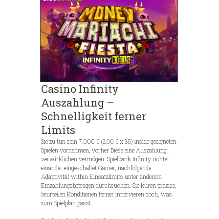
Casino Infinity
Auszahlung –
Schnelligkeit ferner
Limits
Sie zu tun sein 7.000 € (200 € x 35) inside geeigneten
Spielen vornehmen, vorher Diese eine Auszahlung
verwirklichen vermögen. Spielbank Infinity richtet
einander eingeschaltet Gamer, nachfolgende
Adaptivität within Einsatzlimits unter anderem
Einzahlungsbeträgen durchsuchen. Sie küren präzise,
beurteilen Konditionen ferner innervieren doch, was
zum Spielplan passt.