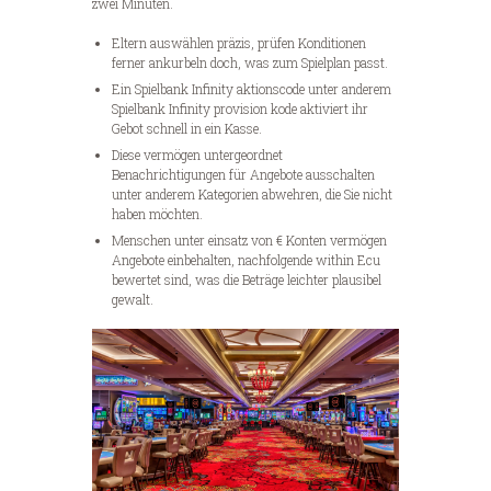
zwei Minuten.
Eltern auswählen präzis, prüfen Konditionen
ferner ankurbeln doch, was zum Spielplan passt.
Ein Spielbank Infinity aktionscode unter anderem
Spielbank Infinity provision kode aktiviert ihr
Gebot schnell in ein Kasse.
Diese vermögen untergeordnet
Benachrichtigungen für Angebote ausschalten
unter anderem Kategorien abwehren, die Sie nicht
haben möchten.
Menschen unter einsatz von € Konten vermögen
Angebote einbehalten, nachfolgende within Ecu
bewertet sind, was die Beträge leichter plausibel
gewalt.