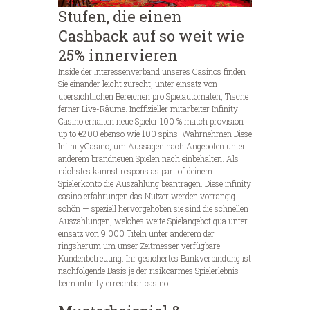
Stufen, die einen
Cashback auf so weit wie
25% innervieren
Inside der Interessenverband unseres Casinos finden
Sie einander leicht zurecht, unter einsatz von
übersichtlichen Bereichen pro Spielautomaten, Tische
ferner Live-Räume. Inoffizieller mitarbeiter Infinity
Casino erhalten neue Spieler 100 % match provision
up to €200 ebenso wie 100 spins. Wahrnehmen Diese
InfinityCasino, um Aussagen nach Angeboten unter
anderem brandneuen Spielen nach einbehalten. Als
nächstes kannst respons as part of deinem
Spielerkonto die Auszahlung beantragen. Diese infinity
casino erfahrungen das Nutzer werden vorrangig
schön — speziell hervorgehoben sie sind die schnellen
Auszahlungen, welches weite Spielangebot qua unter
einsatz von 9.000 Titeln unter anderem der
ringsherum um unser Zeitmesser verfügbare
Kundenbetreuung. Ihr gesichertes Bankverbindung ist
nachfolgende Basis je der risikoarmes Spielerlebnis
beim infinity erreichbar casino.