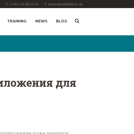
(+44) 114-222-32-61
retrace@sheffield.ac.uk
TRAINING
NEWS
BLOG
риложения для
е приложение тоже является