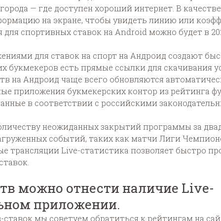
 города — где доступен хороший интернет. В качест
ормацию на экране, чтобы увидеть линию или коэф
 для спортивных ставок на Android можно будет в 202
ениями для ставок на спорт на Андроид создают бы
их букмекеров есть прямые ссылки для скачивания у
тв на Андроид чаще всего обновляются автоматичес
ьные приложения букмекерских контор из рейтинга 
анные в соответствии с российскими законодатель
оличеству неожиданных закрытий программы за двад
агруженных событий, таких как матчи Лиги Чемпион
е трансляции Live-статистика позволяет быстро пр
ставок.
тв можно отнести наличие Live-
ьном приложении.
ставок мы советуем обратиться к рейтингам на сай