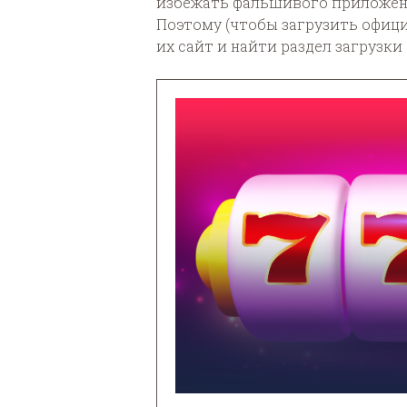
избежать фальшивого приложени
Поэтому (чтобы загрузить офиц
их сайт и найти раздел загрузк