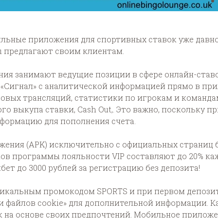
ильные приложения для спортивных ставок уже давн
ы предлагают своим клиентам.
ия занимают ведущие позиции в сфере онлайн-ставок
л «Сигнал» с аналитической информацией прямо в п
товых трансляций, статистики по игрокам и команда
го выкупа ставки, Cash Out,. Это важно, поскольку 
формацию для пополнения счета.
жения (APK) исключительно с официальных страниц 
ов программы лояльности VIP составляют до 20% ка
ет до 3000 рублей за регистрацию без депозита!
уникальным промокодом SPORTS и при первом депозит
ки файлов cookie» для дополнительной информации. 
к на основе своих предпочтений. Мобильное прилож