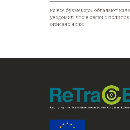
не все букмекеры обладают кач
уведомил, что в связи с полит
описано ниже.