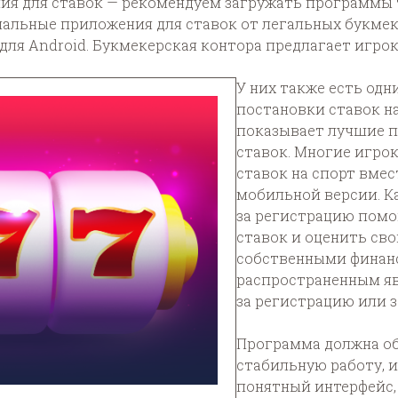
я для ставок — рекомендуем загружать программы 
иальные приложения для ставок от легальных букмек
и для Android. Букмекерская контора предлагает игро
У них также есть од
постановки ставок на
показывает лучшие 
ставок. Многие игро
ставок на спорт вмес
мобильной версии. К
за регистрацию помо
ставок и оценить сво
собственными финан
распространенным яв
за регистрацию или з
Программа должна о
стабильную работу, 
понятный интерфейс,