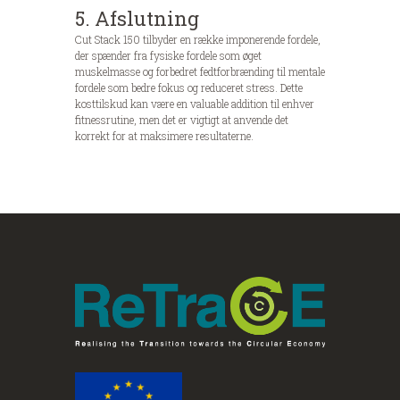
5. Afslutning
Cut Stack 150 tilbyder en række imponerende fordele,
der spænder fra fysiske fordele som øget
muskelmasse og forbedret fedtforbrænding til mentale
fordele som bedre fokus og reduceret stress. Dette
kosttilskud kan være en valuable addition til enhver
fitnessrutine, men det er vigtigt at anvende det
korrekt for at maksimere resultaterne.