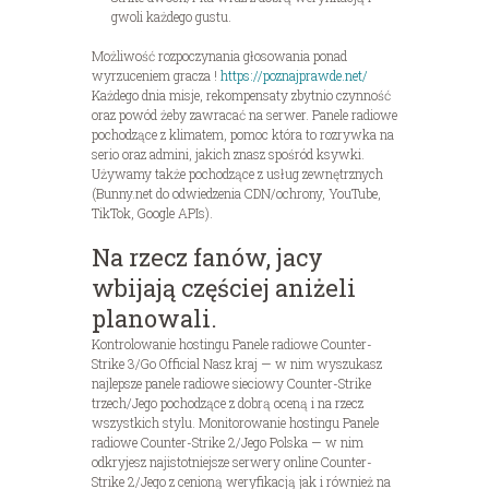
gwoli każdego gustu.
Możliwość rozpoczynania głosowania ponad
wyrzuceniem gracza !
https://poznajprawde.net/
Każdego dnia misje, rekompensaty zbytnio czynność
oraz powód żeby zawracać na serwer. Panele radiowe
pochodzące z klimatem, pomoc która to rozrywka na
serio oraz admini, jakich znasz spośród ksywki.
Używamy także pochodzące z usług zewnętrznych
(Bunny.net do odwiedzenia CDN/ochrony, YouTube,
TikTok, Google APIs).
Na rzecz fanów, jacy
wbijają częściej aniżeli
planowali.
Kontrolowanie hostingu Panele radiowe Counter-
Strike 3/Go Official Nasz kraj — w nim wyszukasz
najlepsze panele radiowe sieciowy Counter-Strike
trzech/Jego pochodzące z dobrą oceną i na rzecz
wszystkich stylu. Monitorowanie hostingu Panele
radiowe Counter-Strike 2/Jego Polska — w nim
odkryjesz najistotniejsze serwery online Counter-
Strike 2/Jego z cenioną weryfikacją jak i również na