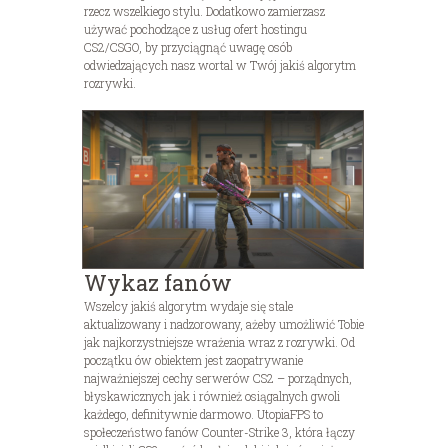
rzecz wszelkiego stylu. Dodatkowo zamierzasz
używać pochodzące z usług ofert hostingu
CS2/CSGO, by przyciągnąć uwagę osób
odwiedzających nasz wortal w Twój jakiś algorytm
rozrywki.
Wykaz fanów
Wszelcy jakiś algorytm wydaje się stale
aktualizowany i nadzorowany, ażeby umożliwić Tobie
jak najkorzystniejsze wrażenia wraz z rozrywki. Od
początku ów obiektem jest zaopatrywanie
najważniejszej cechy serwerów CS2 – porządnych,
błyskawicznych jak i również osiągalnych gwoli
każdego, definitywnie darmowo. UtopiaFPS to
społeczeństwo fanów Counter-Strike 3, która łączy