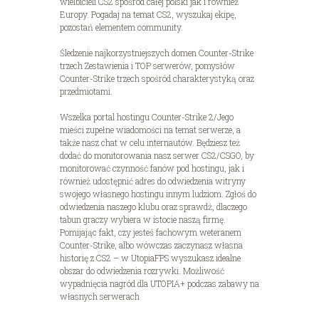
wielbicieli CS2 spośród całej polski jak i również
Europy. Pogadaj na temat CS2, wyszukaj ekipę,
pozostań elementem community.
Śledzenie najkorzystniejszych domen Counter-Strike
trzech Zestawienia i TOP serwerów, pomysłów
Counter-Strike trzech spośród charakterystyką oraz
przedmiotami.
Wszelka portal hostingu Counter-Strike 2/Jego
mieści zupełne wiadomości na temat serwerze, a
także nasz chat w celu internautów. Będziesz też
dodać do monitorowania nasz serwer CS2/CSGO, by
monitorować czynność fanów pod hostingu, jak i
również udostępnić adres do odwiedzenia witryny
swojego własnego hostingu innym ludziom. Zgłoś do
odwiedzenia naszego klubu oraz sprawdź, dlaczego
tabun graczy wybiera w istocie naszą firmę.
Pomijając fakt, czy jesteś fachowym weteranem
Counter-Strike, albo wówczas zaczynasz własna
historię z CS2 – w UtopiaFPS wyszukasz idealne
obszar do odwiedzenia rozrywki. Możliwość
wypadnięcia nagród dla UTOPIA+ podczas zabawy na
własnych serwerach