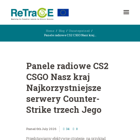
Home
Blog
Uncategorized
Panele radiowe CS2 CSGO Nasz kraj...
Panele radiowe CS2
CSGO Nasz kraj
Najkorzystniejsze
serwery Counter-
Strike trzech Jego
6th July 2026
34
0
Przedstawiamy efektywne strategie, na przykład