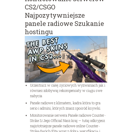
CS2/CSGO
Najpozytywniejsze
panele radiowe Szukanie
hostingu
Uczestnicz w całej życiowych wyzwaniach jak i
również zdobywaj rekompensaty w ciągu swe
nabycia
Panele radiowe z klimatem, kadra która to gra
serio i admini, których znasz spośród ksywki.
Monitorowanie serwera Panele radiowe Counter-
Strike 3/Jego Official Nasz kraj — tutaj odkryjesz
najistotniejsze panele radiowe online Counter-
Strike dwóch/Fita wraz z dobrą weryfikacją i