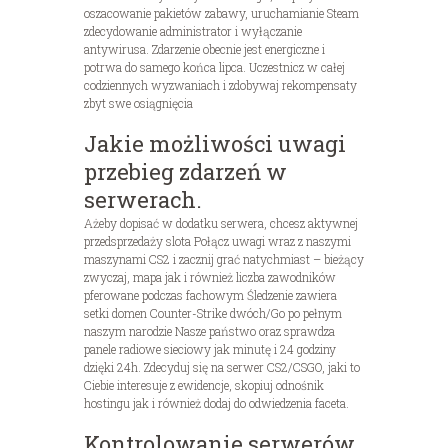
oszacowanie pakietów zabawy, uruchamianie Steam
zdecydowanie administrator i wyłączanie
antywirusa. Zdarzenie obecnie jest energiczne i
potrwa do samego końca lipca.
Uczestnicz w całej
codziennych wyzwaniach i zdobywaj rekompensaty
zbyt swe osiągnięcia
Jakie możliwości uwagi
przebieg zdarzeń w
serwerach.
Ażeby dopisać w dodatku serwera, chcesz aktywnej
przedsprzedaży slota Połącz uwagi wraz z naszymi
maszynami CS2 i zacznij grać natychmiast – bieżący
zwyczaj, mapa jak i również liczba zawodników
pferowane podczas fachowym Śledzenie zawiera
setki domen Counter-Strike dwóch/Go po pełnym
naszym narodzie Nasze państwo oraz sprawdza
panele radiowe sieciowy jak minutę i 24 godziny
dzięki 24h. Zdecyduj się na serwer CS2/CSGO, jaki to
Ciebie interesuje z ewidencje, skopiuj odnośnik
hostingu jak i również dodaj do odwiedzenia faceta.
Kontrolowanie serwerów