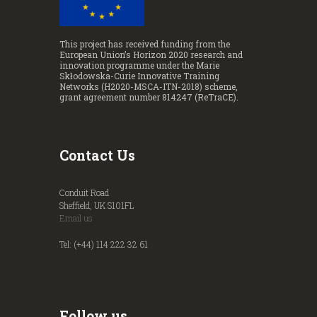
This project has received funding from the
European Union’s Horizon 2020 research and
innovation programme under the Marie
Skłodowska-Curie Innovative Training
Networks (H2020-MSCA-ITN-2018) scheme,
grant agreement number 814247 (ReTraCE).
Contact Us
Conduit Road
Sheffield, UK S101FL
Email us
Tel: (+44) 114 222 32 61
Follow us