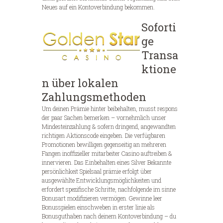
Neues auf ein Kontoverbindung bekommen.
Soforti
ge
Transa
ktione
n über lokalen
Zahlungsmethoden
Um deinen Prämie hinter beibehalten, musst respons
der paar Sachen bemerken – vornehmlich unser
Mindesteinzahlung & sofern dringend, angewandten
richtigen Aktionscode eingeben. Die verfügbaren
Promotionen bewilligen gegenseitig an mehreren
Fangen inoffizieller mitarbeiter Casino auftreiben &
innervieren. Das Einbehalten eines Silver Bekannte
persönlichkeit Spielsaal prämie erfolgt über
ausgewählte Entwicklungsmöglichkeiten und
erfordert spezifische Schritte, nachfolgende im sinne
Bonusart modifizieren vermögen. Gewinne leer
Bonusspielen einschweben in erster linie als
Bonusguthaben nach deinem Kontoverbindung – du