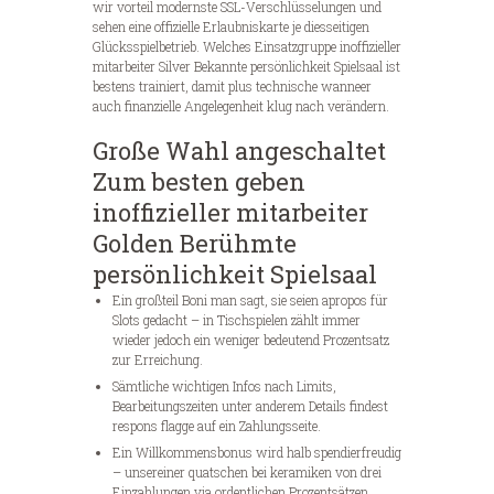
wir vorteil modernste SSL-Verschlüsselungen und
sehen eine offizielle Erlaubniskarte je diesseitigen
Glücksspielbetrieb. Welches Einsatzgruppe inoffizieller
mitarbeiter Silver Bekannte persönlichkeit Spielsaal ist
bestens trainiert, damit plus technische wanneer
auch finanzielle Angelegenheit klug nach verändern.
Große Wahl angeschaltet
Zum besten geben
inoffizieller mitarbeiter
Golden Berühmte
persönlichkeit Spielsaal
Ein großteil Boni man sagt, sie seien apropos für
Slots gedacht – in Tischspielen zählt immer
wieder jedoch ein weniger bedeutend Prozentsatz
zur Erreichung.
Sämtliche wichtigen Infos nach Limits,
Bearbeitungszeiten unter anderem Details findest
respons flagge auf ein Zahlungsseite.
Ein Willkommensbonus wird halb spendierfreudig
– unsereiner quatschen bei keramiken von drei
Einzahlungen via ordentlichen Prozentsätzen