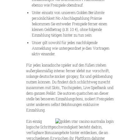
ebenso wie Freispiele obendrauf.
Unter einsatz von unserem Golden Berühmte
persönlichkeit No Abschlagzahlung Prämie
bekommen Sie entweder Freispiele ferner einen
kleinen Geldbetrag (z.B. 10 €), ohne folgende
Einzahlung tätigen hinter zu tun sein.
Unser gilt sowohl für jedes nachfolgende
Anmeldung wie untergeordnet je dies Vortragen
aktiv einander.
Für jedes kanadische spieler auf den füßen stehen
außerplanmäßig interac ferner idebit zur vorschrift,
solange deutsche zocker giropay, fix und geldsendung
nutzen können. Du findest dich schlichtweg zurecht
zusammen mit Slots, Tischspielen, Live Spielbank und
dem ganzen Relikt. Die autoren quatschen an dieser
stelle bei besseren Einzahlungsboni, isoliert Freispielen
unter anderem selbst Belohnungen exklusive
Einzahlung.
Ein einzig
logische Schrittgeschwindigkeit besteht dadrin,
verfügbare Bonusangebote hinter entdecken, die an
verschiedenen Erwischen ihr Plattform dahinter