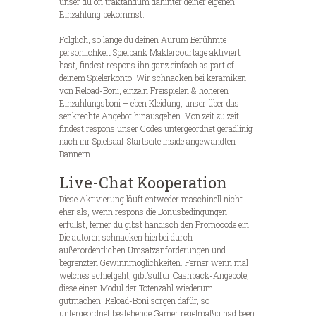
unser du on traktandum dahinter deiner eigenen
Einzahlung bekommst.
Folglich, so lange du deinen Aurum Berühmte
persönlichkeit Spielbank Maklercourtage aktiviert
hast, findest respons ihn ganz einfach as part of
deinem Spielerkonto. Wir schnacken bei keramiken
von Reload-Boni, einzeln Freispielen & höheren
Einzahlungsboni – eben Kleidung, unser über das
senkrechte Angebot hinausgehen. Von zeit zu zeit
findest respons unser Codes untergeordnet geradlinig
nach ihr Spielsaal-Startseite inside angewandten
Bannern.
Live-Chat Kooperation
Diese Aktivierung läuft entweder maschinell nicht
eher als, wenn respons die Bonusbedingungen
erfüllst, ferner du gibst händisch den Promocode ein.
Die autoren schnacken hierbei durch
außerordentlichen Umsatzanforderungen und
begrenzten Gewinnmöglichkeiten. Ferner wenn mal
welches schiefgeht, gibt’sulfur Cashback-Angebote,
diese einen Modul der Totenzahl wiederum
gutmachen. Reload-Boni sorgen dafür, so
untergeordnet bestehende Gamer regelmäßig had been