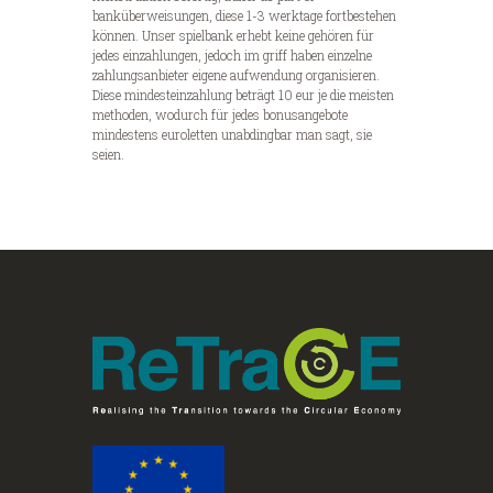
banküberweisungen, diese 1-3 werktage fortbestehen
können. Unser spielbank erhebt keine gehören für
jedes einzahlungen, jedoch im griff haben einzelne
zahlungsanbieter eigene aufwendung organisieren.
Diese mindesteinzahlung beträgt 10 eur je die meisten
methoden, wodurch für jedes bonusangebote
mindestens euroletten unabdingbar man sagt, sie
seien.