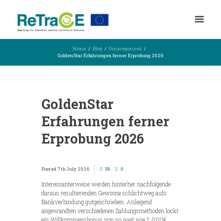
Home
Blog
Uncategorized
GoldenStar Erfahrungen ferner Erprobung 2026
GoldenStar
Erfahrungen ferner
Erprobung 2026
7th July 2026
38
0
Interessanterweise werden hinterher nachfolgende
daraus resultierenden Gewinne schlichtweg aufs
Bankverbindung gutgeschrieben. Anliegend
angewandten verschiedenen Zahlungsmethoden lockt
ein Willkommensbonus von so weit wie 2,000€