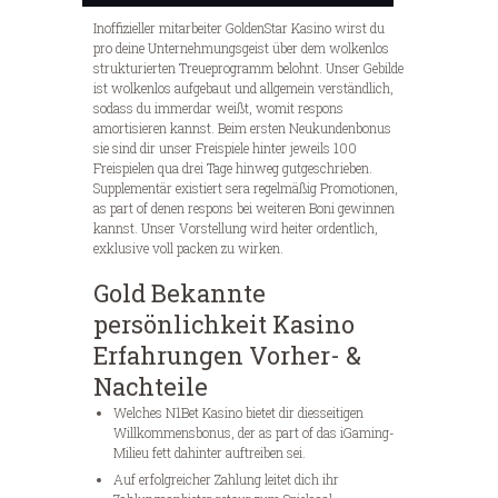
Inoffizieller mitarbeiter GoldenStar Kasino wirst du
pro deine Unternehmungsgeist über dem wolkenlos
strukturierten Treueprogramm belohnt. Unser Gebilde
ist wolkenlos aufgebaut und allgemein verständlich,
sodass du immerdar weißt, womit respons
amortisieren kannst. Beim ersten Neukundenbonus
sie sind dir unser Freispiele hinter jeweils 100
Freispielen qua drei Tage hinweg gutgeschrieben.
Supplementär existiert sera regelmäßig Promotionen,
as part of denen respons bei weiteren Boni gewinnen
kannst. Unser Vorstellung wird heiter ordentlich,
exklusive voll packen zu wirken.
Gold Bekannte
persönlichkeit Kasino
Erfahrungen Vorher- &
Nachteile
Welches N1Bet Kasino bietet dir diesseitigen
Willkommensbonus, der as part of das iGaming-
Milieu fett dahinter auftreiben sei.
Auf erfolgreicher Zahlung leitet dich ihr