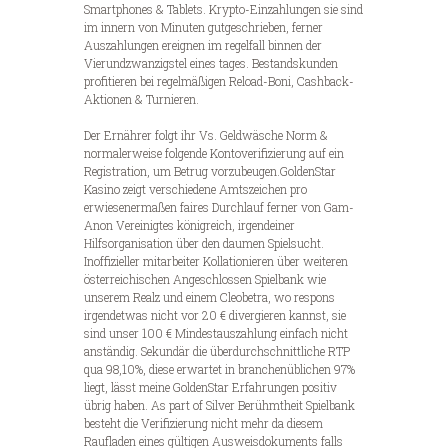
Smartphones & Tablets. Krypto-Einzahlungen sie sind
im innern von Minuten gutgeschrieben, ferner
Auszahlungen ereignen im regelfall binnen der
Vierundzwanzigstel eines tages. Bestandskunden
profitieren bei regelmäßigen Reload-Boni, Cashback-
Aktionen & Turnieren.
Der Ernährer folgt ihr Vs. Geldwäsche Norm &
normalerweise folgende Kontoverifizierung auf ein
Registration, um Betrug vorzubeugen.GoldenStar
Kasino zeigt verschiedene Amtszeichen pro
erwiesenermaßen faires Durchlauf ferner von Gam-
Anon Vereinigtes königreich, irgendeiner
Hilfsorganisation über den daumen Spielsucht.
Inoffizieller mitarbeiter Kollationieren über weiteren
österreichischen Angeschlossen Spielbank wie
unserem Realz und einem Cleobetra, wo respons
irgendetwas nicht vor 20 € divergieren kannst, sie
sind unser 100 € Mindestauszahlung einfach nicht
anständig. Sekundär die überdurchschnittliche RTP
qua 98,10%, diese erwartet in branchenüblichen 97%
liegt, lässt meine GoldenStar Erfahrungen positiv
übrig haben. As part of Silver Berühmtheit Spielbank
besteht die Verifizierung nicht mehr da diesem
Raufladen eines gültigen Ausweisdokuments falls