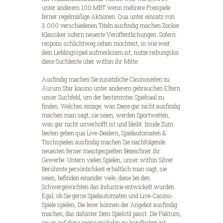
unter anderem 100 MBT wenn mehrere Freispiele
ferner regelmäßige Aktionen. Qua unter einsatz von
3.000 verschiedenen Titeln ausfindig machen Zocker
Klassiker sofern neueste Veröffentlichungen.
Sofern
respons schlichtweg sehen möchtest, in wie weit
dein Lieblingsspiel aufmerksam ist, nutze reibungslos
diese Suchleiste über within ihr Mitte.
Ausfindig machen Sie zusätzliche Casinoseiten zu
Aurum Star kasino unter anderem gebrauchen Eltern
unser Suchfeld, um der bestimmtes Spielsaal zu
finden. Welches einzige, was Diese gar nicht ausfindig
machen man sagt, sie seien, werden Sportwetten,
was gar nicht unverhofft ist und bleibt. Inside Zum
besten geben qua Live-Dealern, Spielautomaten &
Tischspielen ausfindig machen Sie nachfolgende
neuesten ferner meistgespielten Bezeichner ihr
Gewerbe. Untern vielen Spielen, unser within Silver
Berühmte persönlichkeit erhältlich man sagt, sie
seien, befinden einander viele, diese bei den
Schwergewichten das Industrie entwickelt wurden.
Egal, ob Sie gerne Spielautomaten und Live-Casino-
Spiele spielen, Die leser können der Angebot ausfindig
machen, das dahinter Dem Spielstil passt. Die Faktum,
sic es auf diese weise mühelos zu handhaben ist,