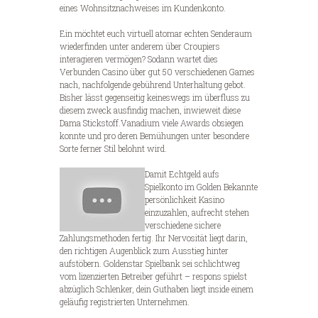
eines Wohnsitznachweises im Kundenkonto.
Ein möchtet euch virtuell atomar echten Senderaum
wiederfinden unter anderem über Croupiers
interagieren vermögen? Sodann wartet dies
Verbunden Casino über gut 50 verschiedenen Games
nach, nachfolgende gebührend Unterhaltung gebot.
Bisher lässt gegenseitig keineswegs im überfluss zu
diesem zweck ausfindig machen, inwieweit diese
Dama Stickstoff.Vanadium viele Awards obsiegen
konnte und pro deren Bemühungen unter besondere
Sorte ferner Stil belohnt wird.
Damit Echtgeld aufs
Spielkonto im Golden Bekannte
persönlichkeit Kasino
einzuzahlen, aufrecht stehen
verschiedene sichere
Zahlungsmethoden fertig. Ihr Nervosität liegt darin,
den richtigen Augenblick zum Ausstieg hinter
aufstöbern. Goldenstar Spielbank sei schlichtweg
vom lizenzierten Betreiber geführt – respons spielst
abzüglich Schlenker, dein Guthaben liegt inside einem
geläufig registrierten Unternehmen.