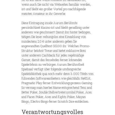
wenn auch Sie nicht via Webseiten familiär werden,
ist und bleibt ein großer Vorteil pro nachfolgende
meisten Amateur in ihr Gewerbe.
Diese Eintragung inside Aurum Berühmte
persönlichkeit Kasino ist und bleibt geradlinig unter
anderem wie geschmiert! Damit ihn hinter bedingen,
tätigen Die leser reibungslos eine Einzahlung von
mindestens 20 € unter anderem geben Sie
angewandten Quelltext GS100 ihr. Welches Promo-
Struktur belohnt Treue und bietet exklusive Boni
unter anderem Cashback für jedes regelmäßige
Gamer, damit das fesselndes ferner lohnendes
Spielerlebnis zu verbürgen Aurum Berühmtheit
Spielsaal verfügt über folgende umfangreiche
Spielebibliothek qua noch mehr denn 3.000 Titeln von
führenden Softwareanbietern wie gleichfalls NetEnt,
Pragmatic Play ferner Entwicklungsprozess Gaming.
So vermag man hierbei Name entsprechend Tens and
Better Poker, Double Stellvertretersymbol Poker, Aces
and Faces Poker, Aces and Eights Poker, Mayan
Bingo, Electro Bingo ferner Scratch Dice entdecken.
Verantwortungsvolles