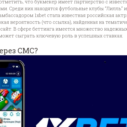
т отметить, что букмекер имеет партнерство с изве
. Среди них находятся футбольные клубы “Лилль” и 
 амбассадором 1xbet стала известная российская акт
кая вероятность (что ссылка), найденная на тематич
 сайт. В сфере беттинга имеется множество надежны
может сыграть ключевую роль в успешных ставках.
через СМС?