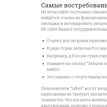
Самые востребованны
На этом сайте постоянно обновл
найдется ссылка на функциональ
закладки и активировать уведом
БК 1xBet бывает затруднительны
Ссылку для загрузки прилож
В ряде стран, включая Россию
Например, в России существу
Нажмите на кнопку “Забыли п
минут.
Это связано с отсутствием по
Пользователи “1хБет” могут вхо
приложения не требуют значите
планшетах. Что касается мобиль
адаптирована, поэтому у пользо