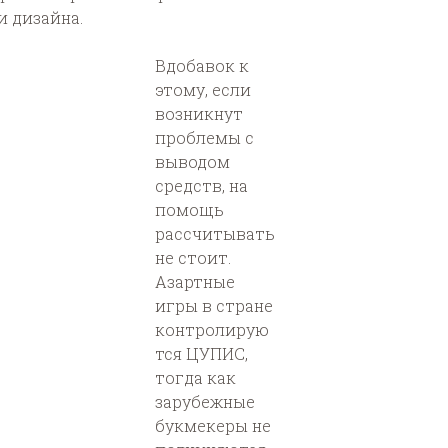
и дизайна.
Вдобавок к
этому, если
возникнут
проблемы с
выводом
средств, на
помощь
рассчитывать
не стоит.
Азартные
игры в стране
контролирую
тся ЦУПИС,
тогда как
зарубежные
букмекеры не