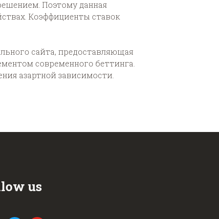
решением. Поэтому данная
йствах. Коэффициенты ставок
инального сайта, предоставляющая
лементом современного беттинга.
ения азартной зависимости.
llow us