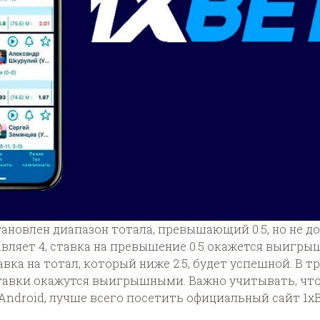
новлен диапазон тотала, превышающий 0.5, но не дох
вляет 4, ставка на превышение 0.5 окажется выигрыш
авка на тотал, который ниже 2.5, будет успешной. В т
 ставки окажутся выигрышными. Важно учитывать, чт
Android, лучше всего посетить официальный сайт 1xB