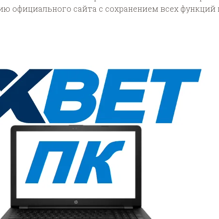
ю официального сайта с сохранением всех функций 