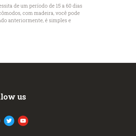
ita de um período de 15 a 60 dias
ns cômodos, com madeira, você pode
do anteriormente, é simples e
llow us
ook
twitter
youtube