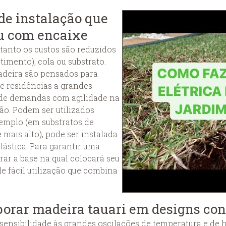
 de instalação que
ou com encaixe
tanto os custos são reduzidos
imento), cola ou substrato.
adeira são pensados para
de residências a grandes
 de demandas com agilidade na
ão. Podem ser utilizados
xemplo (em substratos de
ais alto), pode ser instalada
stica. Para garantir uma
rar a base na qual colocará seu
e fácil utilização que combina
porar madeira tauari em designs c
sensibilidade às grandes oscilações de temperatura e de 