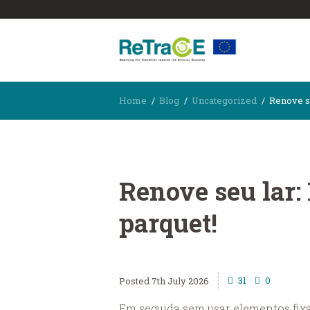
Home
Blog
Uncategorized
Renove se
Renove seu lar:
parquet!
31
0
7th July 2026
Em seguida sem usar elementos fix