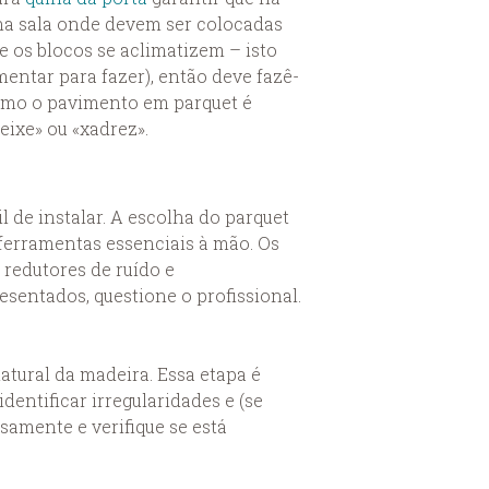
na sala onde devem ser colocadas
e os blocos se aclimatizem – isto
entar para fazer), então deve fazê-
 como o pavimento em parquet é
eixe» ou «xadrez».
l de instalar. A escolha do parquet
s ferramentas essenciais à mão. Os
redutores de ruído e
esentados, questione o profissional.
atural da madeira. Essa etapa é
dentificar irregularidades e (se
samente e verifique se está