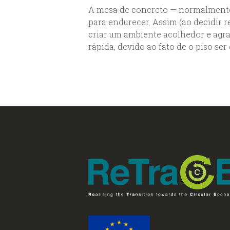
A mesa de concreto — normalmente 
para endurecer. Assim (ao decidir 
criar um ambiente acolhedor e agr
rápida, devido ao fato de o piso se