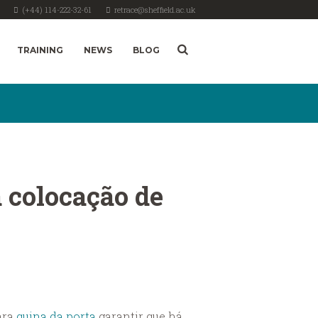
(+44) 114-222-32-61
retrace@sheffield.ac.uk
TRAINING
NEWS
BLOG
 colocação de
ara
quina da porta
garantir que há