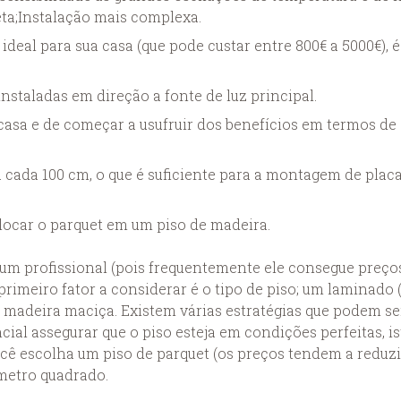
eta;Instalação mais complexa.
 ideal para sua casa (que pode custar entre 800€ a 5000€),
instaladas em direção a fonte de luz principal.
asa e de começar a usufruir dos benefícios em termos de 
 cada 100 cm, o que é suficiente para a montagem de pla
car o parquet em um piso de madeira.
m profissional (pois frequentemente ele consegue preços 
 primeiro fator a considerar é o tipo de piso; um laminado 
madeira maciça. Existem várias estratégias que podem s
ial assegurar que o piso esteja em condições perfeitas, ist
cê escolha um piso de parquet (os preços tendem a reduzi
metro quadrado.