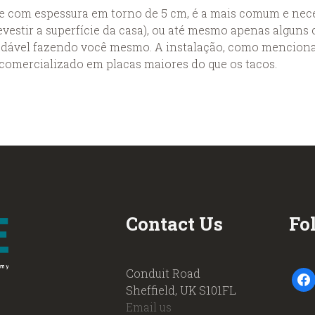
com espessura em torno de 5 cm, é a mais comum e necess
revestir a superfície da casa), ou até mesmo apenas algu
adável fazendo você mesmo. A instalação, como menciona
r comercializado em placas maiores do que os tacos.
Contact Us
Fo
Conduit Road
faceb
Sheffield, UK S101FL
Email us