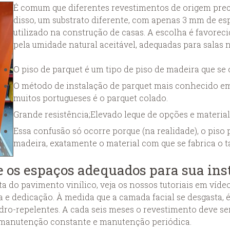
É comum que diferentes revestimentos de origem pre
disso, um substrato diferente, com apenas 3 mm de es
utilizado na construção de casas. A escolha é favoreci
pela umidade natural aceitável, adequadas para salas 
O piso de parquet é um tipo de piso de madeira que se 
O método de instalação de parquet mais conhecido em 
muitos portugueses é o parquet colado.
Grande resistência;Elevado leque de opções e material;
Essa confusão só ocorre porque (na realidade), o piso 
madeira, exatamente o material com que se fabrica o t
e os espaços adequados para sua ins
ta do pavimento vinílico, veja os nossos tutoriais em víde
 e dedicação. À medida que a camada facial se desgasta, é
o-repelentes. A cada seis meses o revestimento deve ser
r manutenção constante e manutenção periódica.