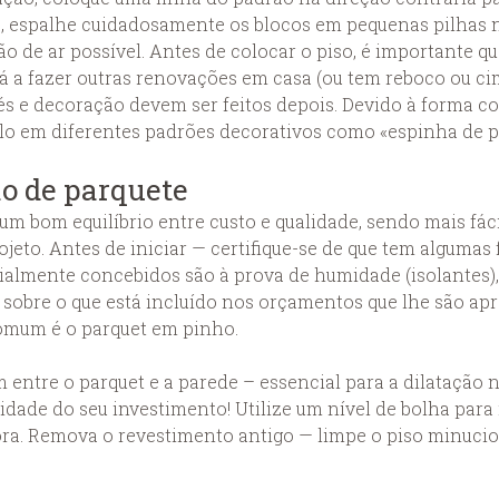
so, espalhe cuidadosamente os blocos em pequenas pilhas 
o de ar possível. Antes de colocar o piso, é importante qu
tá a fazer outras renovações em casa (ou tem reboco ou cim
apés e decoração devem ser feitos depois. Devido à forma
-lo em diferentes padrões decorativos como «espinha de p
o de parquete
um bom equilíbrio entre custo e qualidade, sendo mais fáci
rojeto. Antes de iniciar — certifique-se de que tem alguma
almente concebidos são à prova de humidade (isolantes), 
sobre o que está incluído nos orçamentos que lhe são apr
comum é o parquet em pinho.
entre o parquet e a parede – essencial para a dilatação n
dade do seu investimento! Utilize um nível de bolha para i
ora. Remova o revestimento antigo — limpe o piso minucio