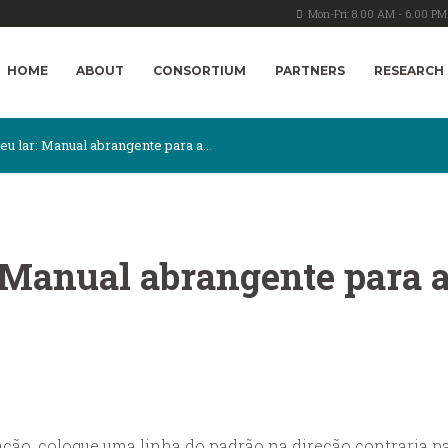
Mon-Fri: 8.00 AM - 6.00 PM
HOME
ABOUT
CONSORTIUM
PARTNERS
RESEARCH
u lar: Manual abrangente para a...
 Manual abrangente para a
ação, coloque uma linha do padrão na direção contraria p