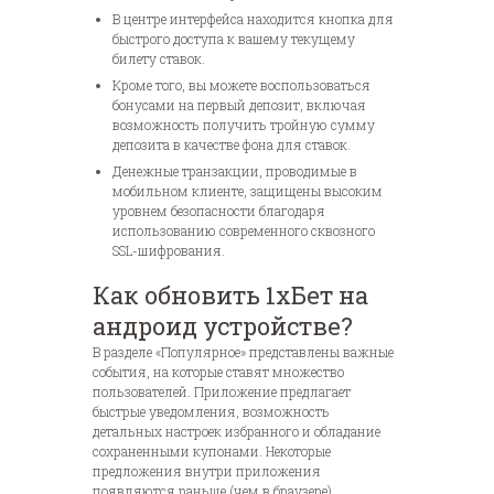
В центре интерфейса находится кнопка для
быстрого доступа к вашему текущему
билету ставок.
Кроме того, вы можете воспользоваться
бонусами на первый депозит, включая
возможность получить тройную сумму
депозита в качестве фона для ставок.
Денежные транзакции, проводимые в
мобильном клиенте, защищены высоким
уровнем безопасности благодаря
использованию современного сквозного
SSL-шифрования.
Как обновить 1хБет на
андроид устройстве?
В разделе «Популярное» представлены важные
события, на которые ставят множество
пользователей. Приложение предлагает
быстрые уведомления, возможность
детальных настроек избранного и обладание
сохраненными купонами. Некоторые
предложения внутри приложения
появляются раньше (чем в браузере),