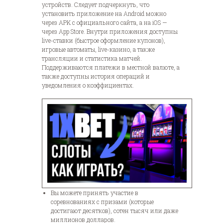
устройств. Следует подчеркнуть, что
установить приложение на Android можно
через APK с официального сайта, а на iOS —
через App Store. Внутри приложения доступны
live-ставки (быстрое оформление купонов),
игровые автоматы, live-казино, а также
трансляции и статистика матчей.
Поддерживаются платежи в местной валюте, а
также доступны история операций и
уведомления о коэффициентах.
Вы можете принять участие в
соревнованиях с призами (которые
достигают десятков), сотен тысяч или даже
миллионов долларов.