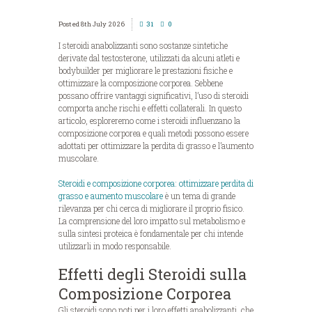
8th July 2026
31
0
I steroidi anabolizzanti sono sostanze sintetiche
derivate dal testosterone, utilizzati da alcuni atleti e
bodybuilder per migliorare le prestazioni fisiche e
ottimizzare la composizione corporea. Sebbene
possano offrire vantaggi significativi, l’uso di steroidi
comporta anche rischi e effetti collaterali. In questo
articolo, esploreremo come i steroidi influenzano la
composizione corporea e quali metodi possono essere
adottati per ottimizzare la perdita di grasso e l’aumento
muscolare.
Steroidi e composizione corporea: ottimizzare perdita di
grasso e aumento muscolare
è un tema di grande
rilevanza per chi cerca di migliorare il proprio fisico.
La comprensione del loro impatto sul metabolismo e
sulla sintesi proteica è fondamentale per chi intende
utilizzarli in modo responsabile.
Effetti degli Steroidi sulla
Composizione Corporea
Gli steroidi sono noti per i loro effetti anabolizzanti, che