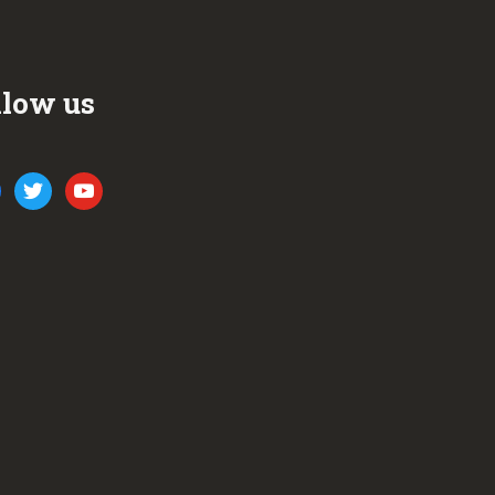
llow us
ook
twitter
youtube