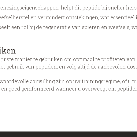
nezingseigenschappen, helpt dit peptide bij sneller herst
eefselherstel en vermindert ontstekingen, wat essentieel i
speelt een rol bij de regeneratie van spieren en weefsels, w
iken
e juiste manier te gebruiken om optimaal te profiteren va
het gebruik van peptiden, en volg altijd de aanbevolen d
aardevolle aanvulling zijn op uw trainingsregime, of u n
ig en goed geïnformeerd wanneer u overweegt om peptide