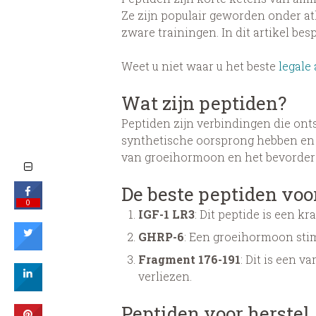
Ze zijn populair geworden onder atl
zware trainingen. In dit artikel be
Weet u niet waar u het beste
legale
Wat zijn peptiden?
Peptiden zijn verbindingen die ont
synthetische oorsprong hebben en 
van groeihormoon en het bevordere
De beste peptiden vo
0
IGF-1 LR3
: Dit peptide is een k
GHRP-6
: Een groeihormoon stim
Fragment 176-191
: Dit is een 
verliezen.
Peptiden voor herstel