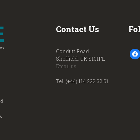
Contact Us
Fo
Conduit Road
faceb
Sheffield, UK S101FL
Email us
Tel: (+44) 114 222 32 61
nd
,
.