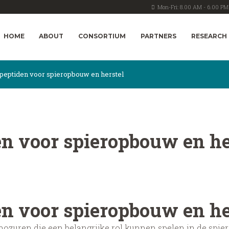
Mon-Fri: 8.00 AM - 6.00 PM
HOME
ABOUT
CONSORTIUM
PARTNERS
RESEARCH
 peptiden voor spieropbouw en herstel
en voor spieropbouw en he
en voor spieropbouw en he
nozuren die een belangrijke rol kunnen spelen in de spier