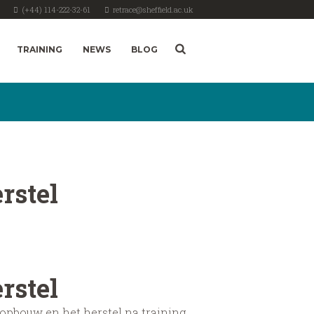
(+44) 114-222-32-61
retrace@sheffield.ac.uk
TRAINING
NEWS
BLOG
rstel
rstel
opbouw en het herstel na training.