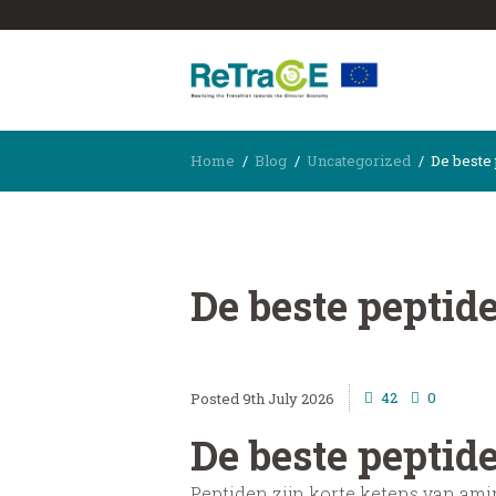
Home
Blog
Uncategorized
De beste
De beste peptid
42
0
9th July 2026
De beste peptid
Peptiden zijn korte ketens van ami